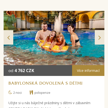
od
4 762 CZK
Více informací
BABYLONSKÁ DOVOLENÁ S DĚTMI
2 noci
polopenze
Užijte si u nás báječné prázdniny s dětmi v zábavním