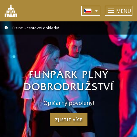
MENU
Cizinci - cestovní doklady!
FUNPARK PLNÝ
DOBRODRUŽSTVÍ
Opičárny povoleny!
ZJISTIT VÍCE