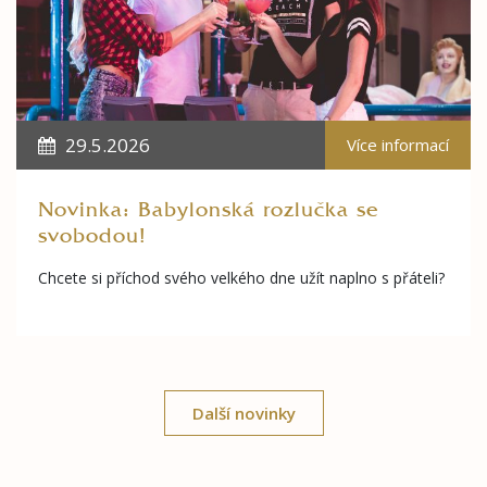
29.5.2026
Více informací
Novinka: Babylonská rozlučka se
svobodou!
Chcete si příchod svého velkého dne užít naplno s přáteli?
Další novinky