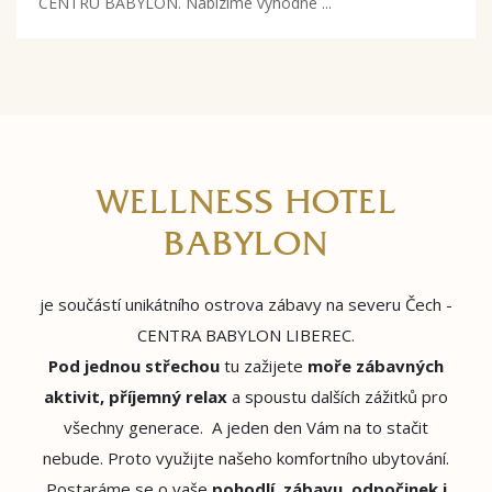
CENTRU BABYLON. Nabízíme výhodné ...
WELLNESS HOTEL
BABYLON
je součástí unikátního ostrova zábavy na severu Čech -
CENTRA BABYLON LIBEREC.
Pod jednou střechou
tu zažijete
moře zábavných
aktivit, příjemný relax
a spoustu dalších zážitků pro
všechny generace. A jeden den Vám na to stačit
nebude. Proto využijte našeho komfortního ubytování.
Postaráme se o vaše
pohodlí, zábavu, odpočinek i