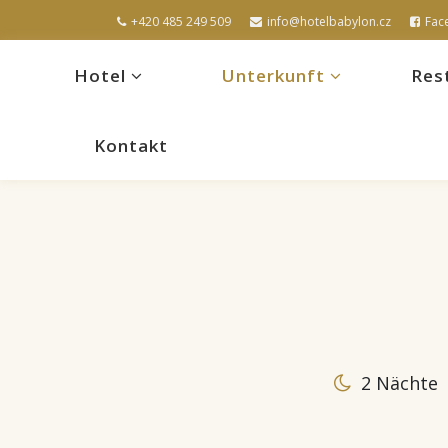
+420 485 249 509
info@hotelbabylon.cz
Fac
Hotel
Unterkunft
Res
Kontakt
2 Nächte