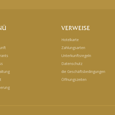
NÜ
VERWEISE
Hotelkarte
unft
Zahlungsarten
rants
Unterkunftsregeln
ss
Datenschutz
altung
die Geschäftsbedingungen
t
Öffnungszeiten
ierung