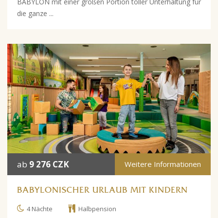
BABYLON mit einer großen Portion toller Unterhaltung für
die ganze ...
ab
9 276 CZK
Weitere Informationen
BABYLONISCHER URLAUB MIT KINDERN
4 Nächte
Halbpension