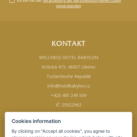
Ich bin mit der
Verarbeitung der personenbezogenen Daten
einverstanden
KONTAKT
WELLNESS HOTEL BABYLON
Košická 415, 46007 Liberec
Tschechische Republik
info@hotelbabylon.cz
+420 485 249 509
IČ: 25022962
Cookies information
VERWEISE
By clicking on "Accept all cookies", you agree to