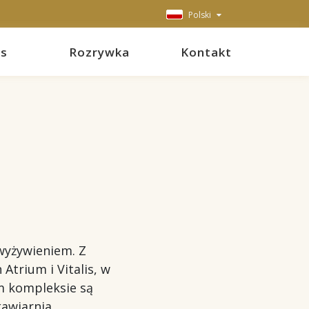
Polski
ss
Rozrywka
Kontakt
wyżywieniem. Z
h
Atrium i Vitalis, w
m kompleksie są
kawiarnia.