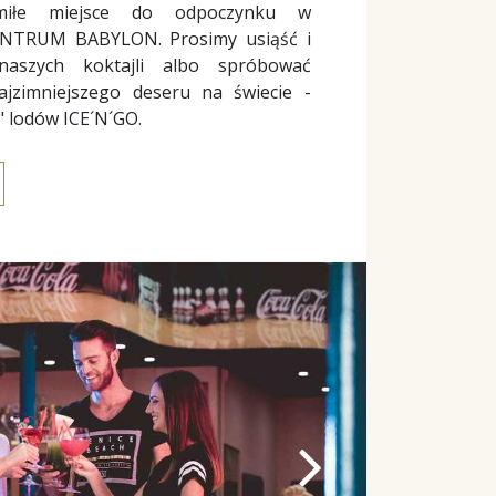
miłe miejsce do odpoczynku w
CENTRUM BABYLON. Prosimy usiąść i
aszych koktajli albo spróbować
jzimniejszego deseru na świecie -
" lodów ICE´N´GO.