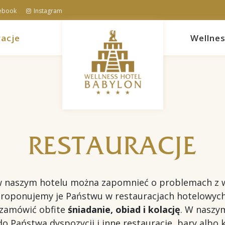
ebook
Instagram
acje
Wellne
RESTAURACJE
w naszym hotelu można zapomnieć o problemach z 
proponujemy je Państwu
w restauracjach hotelowyc
zamówić obfite
śniadanie, obiad i kolację
. W naszy
o Państwa dyspozycji i inne restauracje, bary albo 