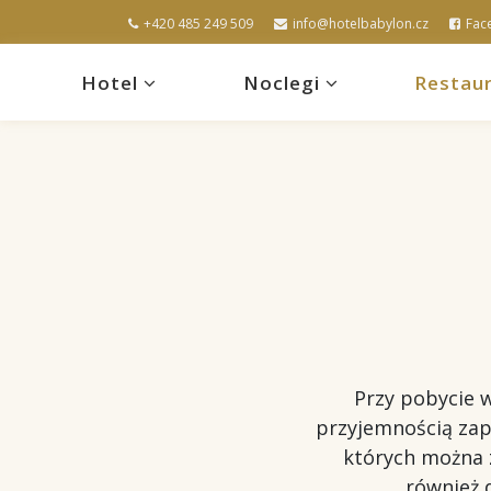
+420 485 249 509
info@hotelbabylon.cz
Fac
Hotel
Noclegi
Restaur
Przy pobycie 
przyjemnością za
których można 
również d