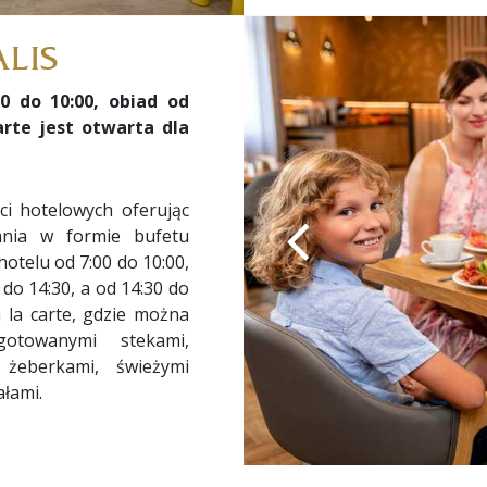
ALIS
0 do 10:00, obiad od
carte jest otwarta dla
ści hotelowych oferując
dania w formie bufetu
otelu od 7:00 do 10:00,
do 14:30, a od 14:30 do
 la carte, gdzie można
gotowanymi stekami,
 żeberkami, świeżymi
ałami.