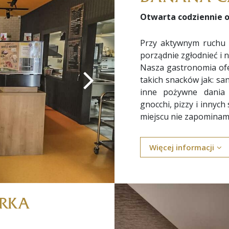
Otwarta codziennie od
Przy aktywnym ruchu
porządnie zgłodnieć i 
Nasza gastronomia ofe
takich snacków jak: san
inne pożywne dania
gnocchi, pizzy i innyc
miejscu nie zapominam
Więcej informacji
ERKA