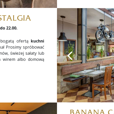
STALGIA
do 22.00.
 bogatą ofertą
kuchni
ka! Prosimy spróbować
nów, świeżej sałaty lub
ym winem albo domową
BANANA C