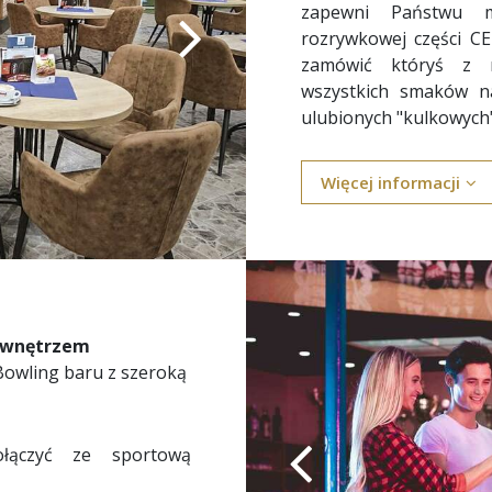
zapewni Państwu 
rozrywkowej części 
zamówić któryś z n
wszystkich smaków na
ulubionych "kulkowych
Więcej informacji
wnętrzem
 Bowling baru z szeroką
łączyć ze sportową