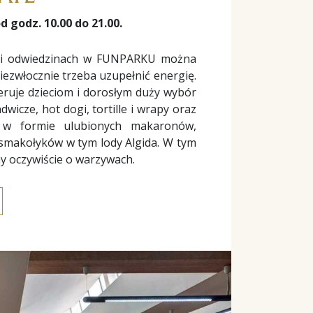
 godz. 10.00 do 21.00.
 i odwiedzinach w FUNPARKU można
niezwłocznie trzeba uzupełnić energię.
ruje dzieciom i dorosłym duży wybór
dwicze, hot dogi, tortille i wrapy oraz
 w formie ulubionych makaronów,
h smakołyków
w tym lody Algida
. W tym
y oczywiście o warzywach.