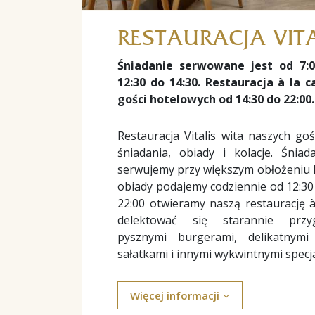
RESTAURACJA VIT
Śniadanie serwowane jest od 7:0
12:30 do 14:30. Restauracja à la 
gości hotelowych od 14:30 do 22:00.
Restauracja Vitalis wita naszych go
śniadania, obiady i kolacje. Śnia
serwujemy przy większym obłożeniu h
obiady podajemy codziennie od 12:30 
22:00 otwieramy naszą restaurację à
delektować się starannie przy
pysznymi burgerami, delikatnymi
sałatkami i innymi wykwintnymi specj
Więcej informacji