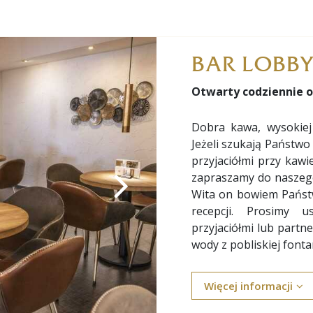
BAR LOBBY
Otwarty codziennie od
Dobra kawa, wysokiej 
Jeżeli szukają Państwo
przyjaciółmi przy kawi
zapraszamy do naszeg
Wita on bowiem Państw
recepcji. Prosimy 
przyjaciółmi lub part
wody z pobliskiej fonta
Więcej informacji