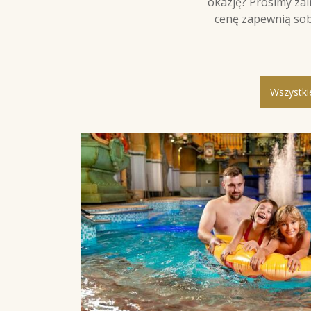
okazję? Prosimy zai
cenę zapewnią sob
Wszystki