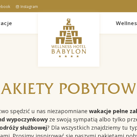
ebook
Instagram
acje
Wellne
PAKIETY POBYTOW
two spędzić u nas niezapomniane
wakacje pełne za
nd wypoczynkowy
ze swoją sympatią albo tylko pr
odróży służbowej
? Dla wszystkich znajdziemy tu t
ami. Prosimy inspirować się naszymi pakietami pob