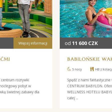
od
11 600 CZK
Więcej informacji
EĆMI
BABILOŃSKIE WAK
5 nocy
HB z kolacj
 centrum rozrywki
Spędź z nami fantastyczne
noclegowy pobyt w
CENTRUM BABYLON. Oferuje
ą świetnej zabawy dla
WELLNESS HOTELU BABYLON 
całej ...