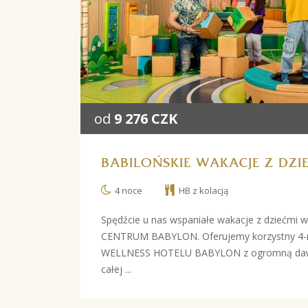
od
9 276 CZK
BABILOŃSKIE WAKACJE Z DZI
4 noce
HB z kolacją
Spędźcie u nas wspaniałe wakacje z dziećmi w
CENTRUM BABYLON. Oferujemy korzystny 4-
WELLNESS HOTELU BABYLON z ogromną dawk
całej ...