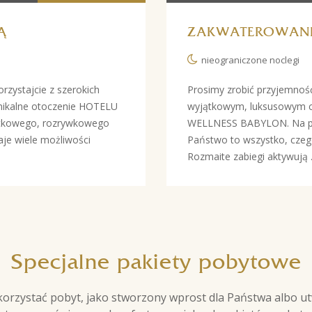
Ą
ZAKWATEROWANI
nieograniczone noclegi
orzystajcie z szerokich
Prosimy zrobić przyjemnoś
Unikalne otoczenie HOTELU
wyjątkowym, luksusowym ce
ątkowego, rozrywkowego
WELLNESS BABYLON. Na pow
e wiele możliwości
Państwo to wszystko, czeg
Rozmaite zabiegi aktywują .
Specjalne pakiety pobytowe
orzystać pobyt, jako stworzony wprost dla Państwa albo u