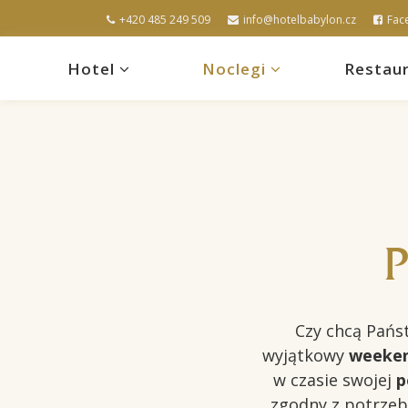
+420 485 249 509
info@hotelbabylon.cz
Fac
Hotel
Noclegi
Restaur
Czy chcą Pańs
wyjątkowy
weeke
w czasie swojej
p
zgodny z potrzeb