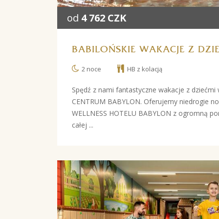
od
4 762 CZK
BABILOŃSKIE WAKACJE Z DZI
2 noce
HB z kolacją
Spędź z nami fantastyczne wakacje z dziećm
CENTRUM BABYLON. Oferujemy niedrogie noc
WELLNESS HOTELU BABYLON z ogromną porcją
całej ...