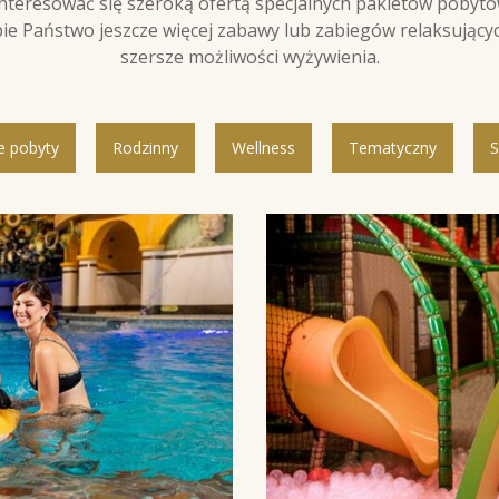
nteresować się szeroką ofertą specjalnych pakietów pobyt
ie Państwo jeszcze więcej zabawy lub zabiegów relaksującyc
szersze możliwości wyżywienia.
e pobyty
Rodzinny
Wellness
Tematyczny