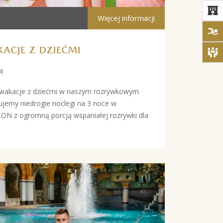
Więcej informacji
ACJE Z DZIEĆMI
ą
 wakacje z dziećmi w naszym rozrywkowym
my niedrogie noclegi na 3 noce w
z ogromną porcją wspaniałej rozrywki dla