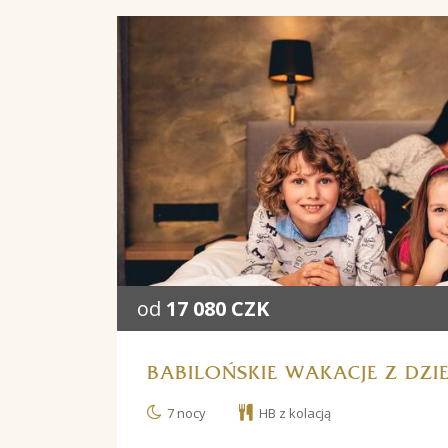
od
17 080 CZK
BABILOŃSKIE WAKACJE Z DZI
7 nocy
HB z kolacją