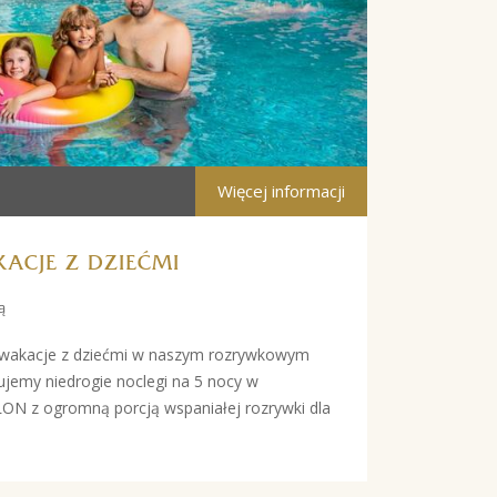
Więcej informacji
ACJE Z DZIEĆMI
ą
 wakacje z dziećmi w naszym rozrywkowym
my niedrogie noclegi na 5 nocy w
z ogromną porcją wspaniałej rozrywki dla