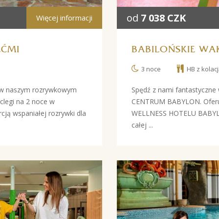
od
7 038 CZK
Więcej informacji
EĆMI
BABILOŃSKIE WAK
3 noce
HB z kolacj
i w naszym rozrywkowym
Spędź z nami fantastyczne
legi na 2 noce w
CENTRUM BABYLON. Oferuje
 wspaniałej rozrywki dla
WELLNESS HOTELU BABYLON 
całej ...