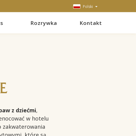
Polski
ss
Rozrywka
Kontakt
E
baw z dziećmi
,
zenocować w hotelu
yp zakwaterowania
ytowymi, które są