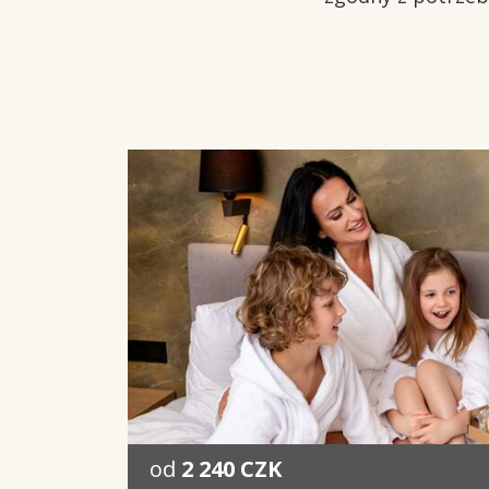
od
2 240 CZK