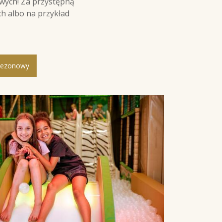
owych! Za przystępną
h albo na przykład
Sezonowy