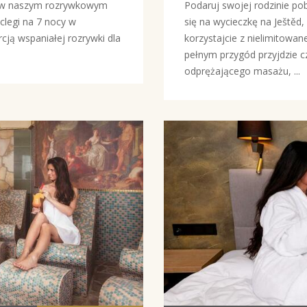
i w naszym rozrywkowym
Podaruj swojej rodzinie po
legi na 7 nocy w
się na wycieczkę na Ještěd,
 wspaniałej rozrywki dla
korzystajcie z nielimito
pełnym przygód przyjdzie c
odprężającego masażu, ...