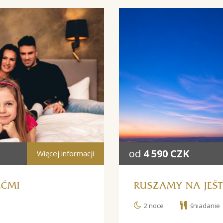
od
4 590 CZK
Więcej informacji
EĆMI
RUSZAMY NA JEŠT
2 noce
śniadanie