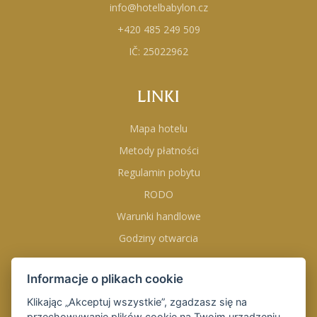
info@hotelbabylon.cz
+420 485 249 509
IČ: 25022962
LINKI
Mapa hotelu
Metody płatności
Regulamin pobytu
RODO
Warunki handlowe
Godziny otwarcia
Informacje o plikach cookie
DOŁĄCZ DO NAS NA
Klikając „Akceptuj wszystkie”, zgadzasz się na
przechowywanie plików cookie na Twoim urządzeniu,