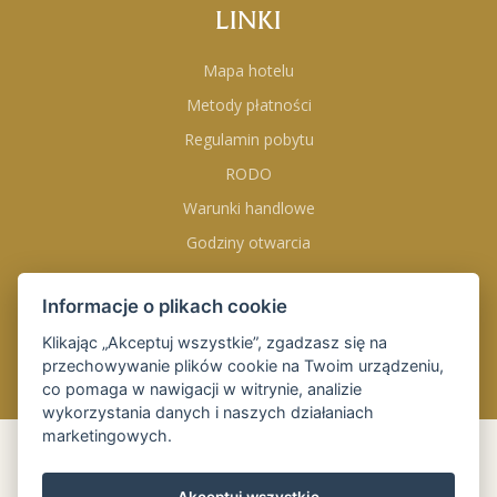
LINKI
Mapa hotelu
Metody płatności
Regulamin pobytu
RODO
Warunki handlowe
Godziny otwarcia
Informacje o plikach cookie
DOŁĄCZ DO NAS NA
Klikając „Akceptuj wszystkie”, zgadzasz się na
przechowywanie plików cookie na Twoim urządzeniu,
co pomaga w nawigacji w witrynie, analizie
wykorzystania danych i naszych działaniach
marketingowych.
REZERWACJA
ONLINE
Akceptuj wszystkie