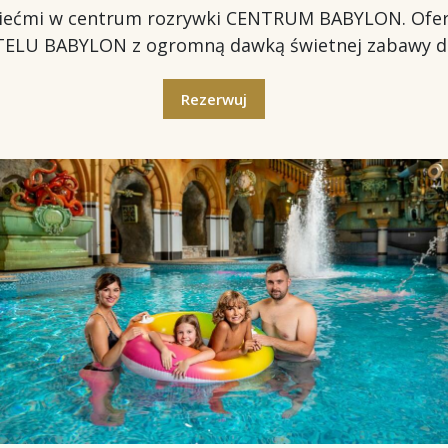
dziećmi w centrum rozrywki CENTRUM BABYLON. Ofe
LU BABYLON z ogromną dawką świetnej zabawy dla 
Rezerwuj