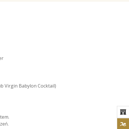
er
b Virgin Babylon Cocktail)
etem.
zeń.