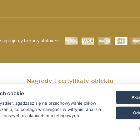
kceptujemy te karty płatnicze
Nagrody i certyfikaty obiektu
ach cookie
Akce
zystkie”, zgadzasz się na przechowywanie plików
zeniu, co pomaga w nawigacji w witrynie, analizie
Odr
 i naszych działaniach marketingowych.
NE
Przyjazd
Wyjazd
06 sie 2026
07 sie 2026
© Copyright 2026 | Wszystkie prawa zastrzeżone