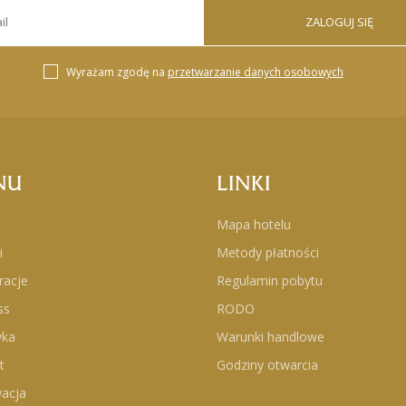
ZALOGUJ SIĘ
Wyrażam zgodę na
przetwarzanie danych osobowych
NU
LINKI
Mapa hotelu
i
Metody płatności
racje
Regulamin pobytu
ss
RODO
wka
Warunki handlowe
t
Godziny otwarcia
acja