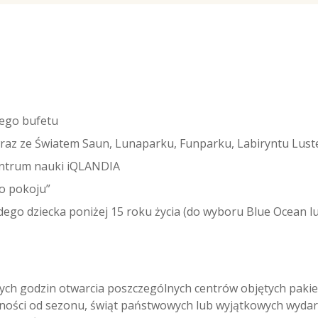
nego bufetu
az ze Światem Saun, Lunaparku, Funparku, Labiryntu Lust
entrum nauki iQLANDIA
o pokoju”
ego dziecka poniżej 15 roku życia (do wyboru Blue Ocean lu
ych godzin otwarcia poszczególnych centrów objętych paki
żności od sezonu, świąt państwowych lub wyjątkowych wydar