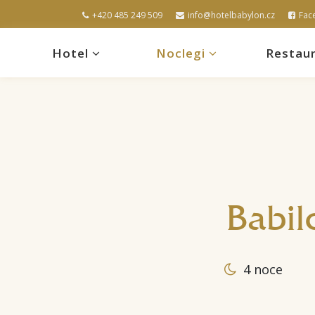
+420 485 249 509
info@hotelbabylon.cz
Fac
Hotel
Noclegi
Restaur
Babil
4 noce