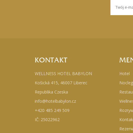
KONTAKT
ME
WELLNESS HOTEL BABYLON
Hotel
Košická 415, 46007 Liberec
Nocleg
Republika Czeska
Restau
info@hotelbabylon.cz
Wellne
+420 485 249 509
Rozry
IČ: 25022962
Kontak
Rezerw