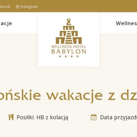
ebook
Instagram
acje
Wellne
ońskie wakacje z d
Posiłki: HB z kolacją
Data przyjazdu