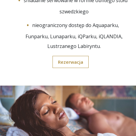
śniadanie serwowane w formie obfitego stołu
szwedzkiego
nieograniczony dostęp do Aquaparku,
Funparku, Lunaparku, iQParku, iQLANDIA,
Lustrzanego Labiryntu.
Rezerwacja