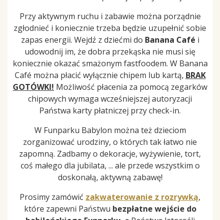
Przy aktywnym ruchu i zabawie można porządnie
zgłodnieć i koniecznie trzeba będzie uzupełnić sobie
zapas energii. Wejdź z dziećmi do
Banana Café
i
udowodnij im, że dobra przekąska nie musi się
koniecznie okazać smażonym fastfoodem. W Banana
Café można płacić wyłącznie chipem lub kartą,
BRAK
GOTÓWKI!
Możliwość płacenia za pomocą zegarków
chipowych wymaga wcześniejszej autoryzacji
Państwa karty płatniczej przy check-in.
W Funparku Babylon można też dzieciom
zorganizować urodziny, o których tak łatwo nie
zapomną. Zadbamy o dekoracje, wyżywienie, tort,
coś małego dla jubilata, ... ale przede wszystkim o
doskonałą, aktywną zabawę!
Prosimy zamówić
zakwaterowanie z rozrywką
,
które zapewni Państwu
bezpłatne wejście do