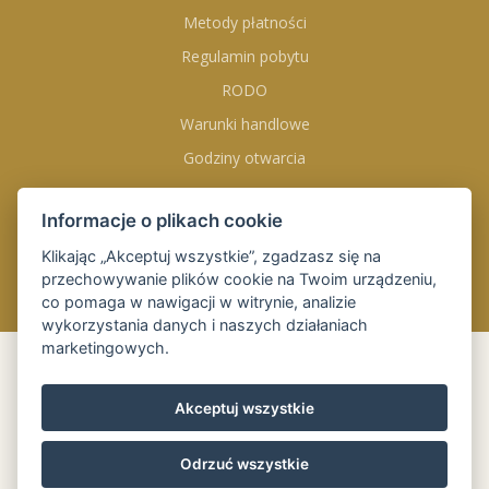
Metody płatności
Regulamin pobytu
RODO
Warunki handlowe
Godziny otwarcia
Informacje o plikach cookie
DOŁĄCZ DO NAS NA
Klikając „Akceptuj wszystkie”, zgadzasz się na
przechowywanie plików cookie na Twoim urządzeniu,
co pomaga w nawigacji w witrynie, analizie
wykorzystania danych i naszych działaniach
marketingowych.
REZERWACJA
ONLINE
Akceptuj wszystkie
Przyjazd
09 sie 2026
Odrzuć wszystkie
Wyjazd
10 sie 2026