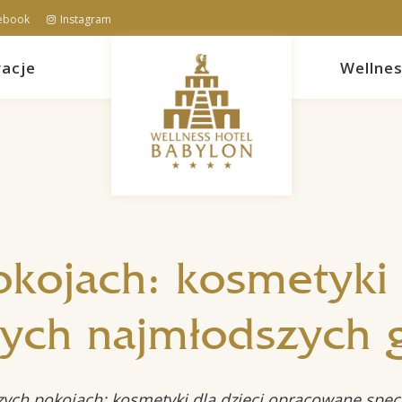
ebook
Instagram
acje
Wellne
ojach: kosmetyki d
ych najmłodszych 
ch pokojach: kosmetyki dla dzieci opracowane specj