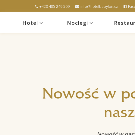
+420 485 249 509
info@hotelbabylon.cz
Fac
Hotel
Noclegi
Restaur
Nowość w pok
nasz
Nowość w naszy