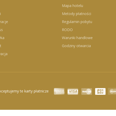
Mapa hotelu
i
Metody płatności
racje
Regulamin pobytu
ss
RODO
wka
Warunki handlowe
t
Godziny otwarcia
acja
kceptujemy te karty płatnicze