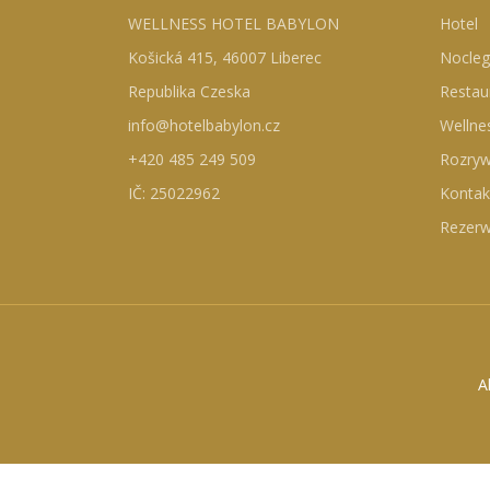
WELLNESS HOTEL BABYLON
Hotel
Košická 415, 46007 Liberec
Nocleg
Republika Czeska
Restau
info@hotelbabylon.cz
Wellne
+420 485 249 509
Rozry
IČ: 25022962
Kontak
Rezerw
A