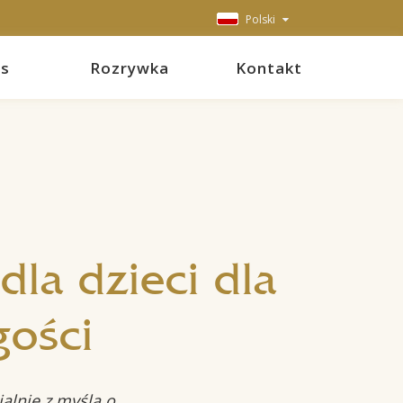
Polski
ss
Rozrywka
Kontakt
la dzieci dla
gości
alnie z myślą o