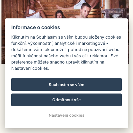
Informace o cookies
Kliknutím na Souhlasím se vším budou uloženy cookies
funkční, výkonnostní, analytické i marketingové -
dokážeme vám tak umožnit pohodlné používání webu,
měřit funkčnost našeho webu i vás cílit reklamou. Své
preference můžete snadno upravit kliknutím na
Nastavení cookies.
REZERVACE
ONLINE
Souhlasím se vším
Příjezd
08 srp 2026
Odmítnout vše
Odjezd
09 srp 2026
Nastavení cookies
OVĚŘIT DOSTUPNOST