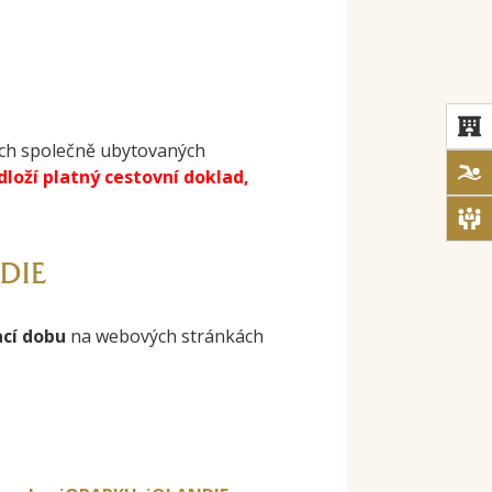
šech společně ubytovaných
edloží platný cestovní doklad,
DIE
ací dobu
na webových stránkách