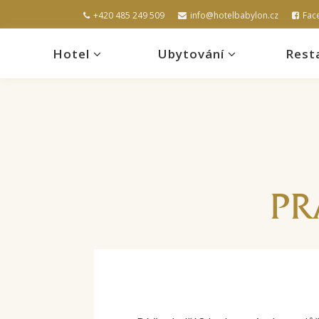
+420 485 249 509
info@hotelbabylon.cz
Fac
Hotel
Ubytování
Rest
PR