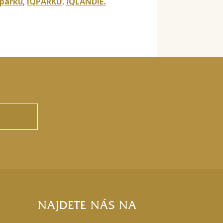
parku
,
iQPARKU
,
iQLANDIE.
NAJDETE NÁS NA