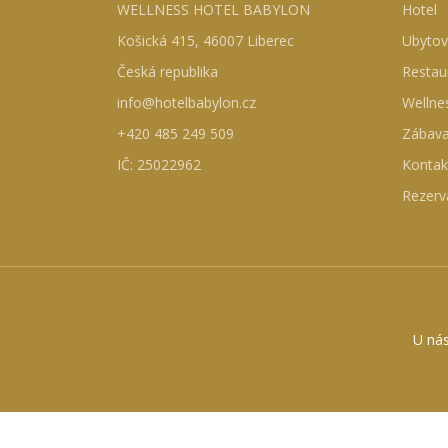
WELLNESS HOTEL BABYLON
Hotel
Košická 415, 46007 Liberec
Ubytov
Česká republika
Restau
info@hotelbabylon.cz
Wellne
+420 485 249 509
Zábav
IČ: 25022962
Kontak
Rezerv
U nás