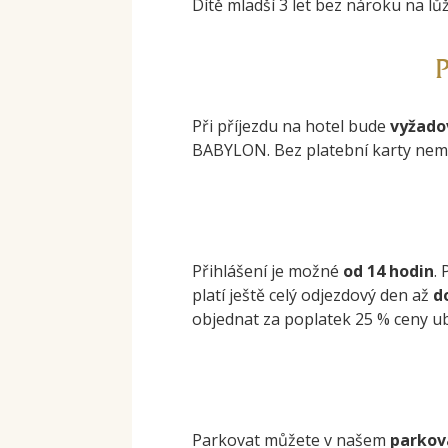
Dítě mladší 3 let bez nároku na l
Při příjezdu na hotel bude
vyžado
BABYLON. Bez platební karty nem
Přihlášení je možné
od 14 hodin
.
platí ještě celý odjezdový den až
d
objednat za poplatek 25 % ceny ub
Parkovat můžete v našem
parkov