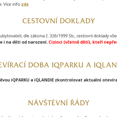
. Více info
zde
CESTOVNÍ DOKLADY
 ubytovateli, dle zákona č. 326/1999 Sb., cestovní doklady v
 i na děti od narození.
Cizinci (včetně dětí), kteří nepř
EVÍRACÍ DOBA IQPARKU A IQLAN
ěvou iQPARKU a iQLANDIE zkontrolovat aktuální otevír
NÁVŠTĚVNÍ ŘÁDY