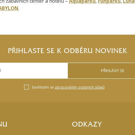
ch zábavních center a hotelu –
Aquaparku
,
Funparku
,
Luna
BABYLON
.
PŘIHLASTE SE K ODBĚRU NOVINEK
PŘIHLÁSIT SE
Souhlasím se
zpracováním osobních údajů
NU
ODKAZY