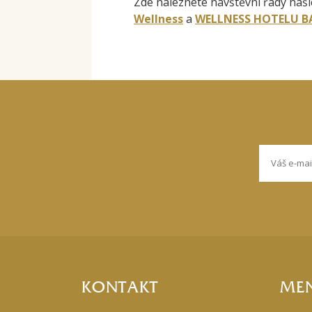
Zde naleznete návštěvní řády naši
Wellness
a
WELLNESS HOTELU 
KONTAKT
ME