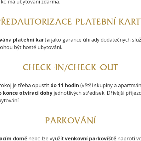
ůžko má ubytování zdarma.
PŘEDAUTORIZACE PLATEBNÍ KART
vána platební karta
jako garance úhrady dodatečných slu
ohou být hosté ubytováni.
CHECK-IN/CHECK-OUT
 Pokoj je třeba opustit
do 11 hodin
(větší skupiny a apartmán
o konce otvírací doby
jednotlivých středisek. Dřívější příje
ytování.
PARKOVÁNÍ
acím domě
nebo lze využít
venkovní parkoviště
naproti 