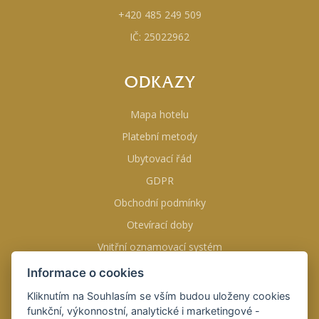
+420 485 249 509
IČ: 25022962
ODKAZY
Mapa hotelu
Platební metody
Ubytovací řád
GDPR
Obchodní podmínky
Otevírací doby
Vnitřní oznamovací systém
Informace o cookies
NAJDETE NÁS NA
Kliknutím na Souhlasím se vším budou uloženy cookies
funkční, výkonnostní, analytické i marketingové -