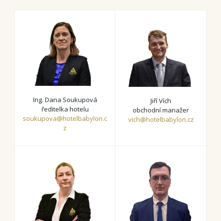
Ing. Dana Soukupová
Jiří Vích
ředitelka hotelu
obchodní manažer
soukupova@hotelbabylon.c
vich@hotelbabylon.cz
z