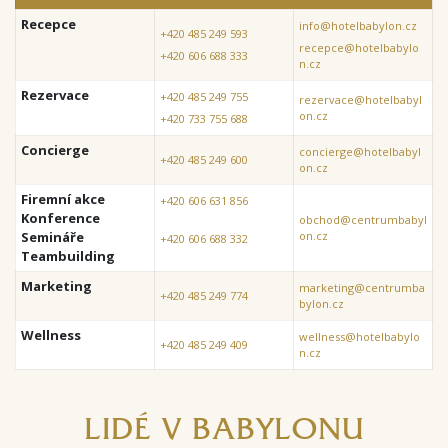
Recepce
info@hotelbabylon.cz
+420 485 249 593
recepce@hotelbabylo
+420 606 688 333
n.cz
Rezervace
+420 485 249 755
rezervace@hotelbabyl
on.cz
+420 733 755 688
Concierge
concierge@hotelbabyl
+420 485 249 600
on.cz
Firemní akce
+420 606 631 856
Konference
obchod@centrumbabyl
Semináře
on.cz
+420 606 688 332
Teambuilding
Marketing
marketing@centrumba
+420 485 249 774
bylon.cz
Wellness
wellness@hotelbabylo
+420 485 249 409
n.cz
LIDÉ V BABYLONU