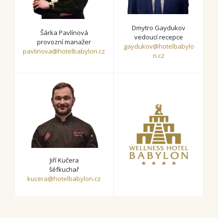
Dmytro Gaydukov
Šárka Pavlínová
vedoucí recepce
provozní manažer
gaydukov@hotelbabylo
pavlinova@hotelbabylon.cz
n.cz
Jiří Kučera
šéfkuchař
kucera@hotelbabylon.cz