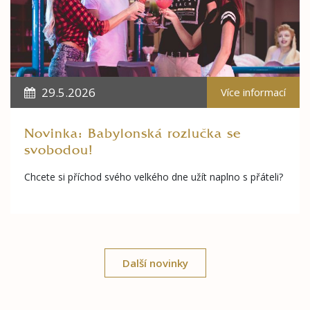
29.5.2026
Více informací
Novinka: Babylonská rozlučka se
svobodou!
Chcete si příchod svého velkého dne užít naplno s přáteli?
Další novinky