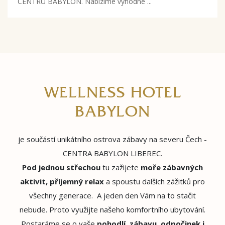
CENTRU BABYLON. Nabízíme výhodné ...
WELLNESS HOTEL
BABYLON
je součástí unikátního ostrova zábavy na severu Čech -
CENTRA BABYLON LIBEREC.
Pod jednou střechou
tu zažijete
moře zábavných
aktivit, příjemný relax
a spoustu dalších zážitků pro
všechny generace. A jeden den Vám na to stačit
nebude. Proto využijte našeho komfortního ubytování.
Postaráme se o vaše
pohodlí, zábavu, odpočinek i