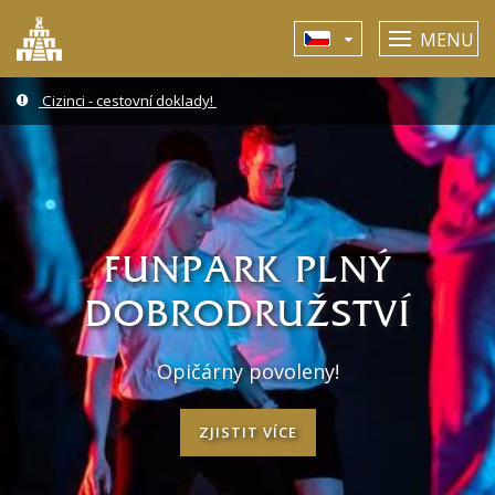
MENU
Cizinci - cestovní doklady!
FUNPARK PLNÝ
DOBRODRUŽSTVÍ
Opičárny povoleny!
ZJISTIT VÍCE