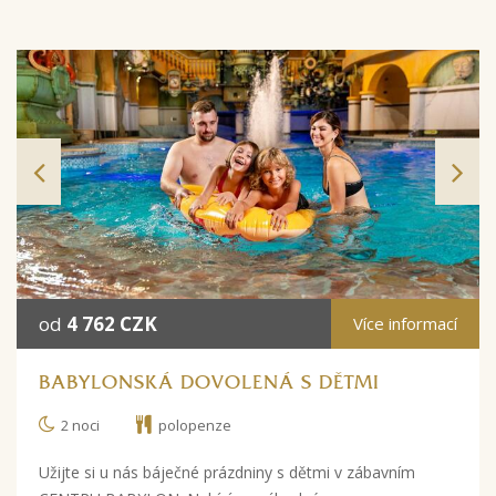
od
4 762 CZK
Více informací
BABYLONSKÁ DOVOLENÁ S DĚTMI
2 noci
polopenze
Užijte si u nás báječné prázdniny s dětmi v zábavním