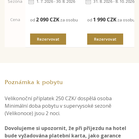
Sezóna
1. 7. 2026 - 30. 8. 2026
31. 8. 2026 - 8. 10. 2026
2 090
CZK
1 990
CZK
Cena
od
za osobu
od
za osobu
Rezervovat
Rezervovat
Poznámka k pobytu
Velikonoční příplatek 250 CZK/ dospělá osoba
Minimální doba pobytu v supervysoké sezoně
(Velikonoce) jsou 2 noci.
Dovolujeme si upozornit, že při příjezdu na hotel
bude vyžadována platební karta, jako garance