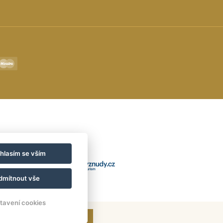
hlasím se vším
dmítnout vše
tavení cookies
OVĚŘIT DOSTUPNOST