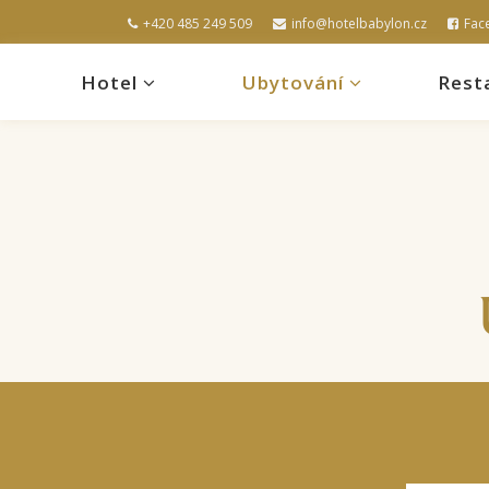
+420 485 249 509
info@hotelbabylon.cz
Fac
Hotel
Ubytování
Rest