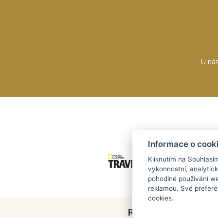
U nás
Informace o cook
Kliknutím na Souhlasí
výkonnostní, analytic
pohodlné používání we
reklamou. Své prefere
cookies.
REZERVACE
ONLIN