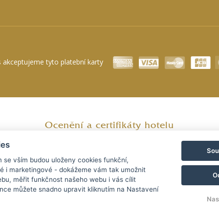
 akceptujeme tyto platební karty
Ocenění a certifikáty hotelu
ies
Sou
m se vším budou uloženy cookies funkční,
ké i marketingové - dokážeme vám tak umožnit
O
bu, měřit funkčnost našeho webu i vás cílit
nce můžete snadno upravit kliknutím na Nastavení
Nas
E
Příjezd
Odjezd
06 srp 2026
07 srp 2026
© Copyright 2026 | Všechna práva vyhrazena