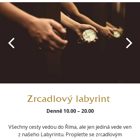
Zrcadlový labyrint
Denně 10.00 – 20.00
Všechny cesty vedou do Říma, ale jen jediná vede ven
z našeho Labyrintu. Propleťte se zrcadlovým