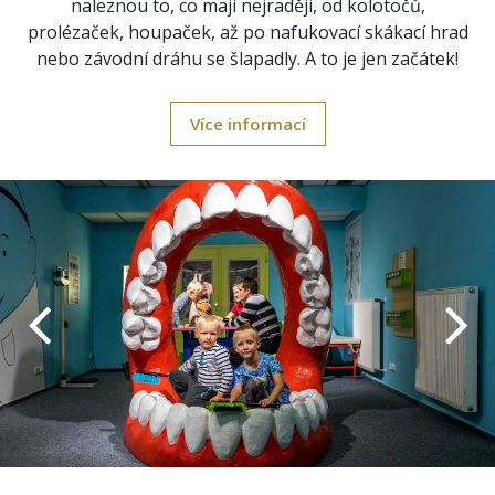
naleznou to, co mají nejraději, od kolotočů,
prolézaček, houpaček, až po nafukovací skákací hrad
nebo závodní dráhu se šlapadly. ​​A to je jen začátek!
Více informací