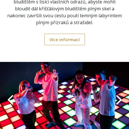
bludištěm s tisíci vlastních odrazů, abyste mohli
bloudit dál křišťálovým bludištěm plným skel a
nakonec završili svou cestu poutí temným labyrintem
plným přízraků a strašidel.
Více informací