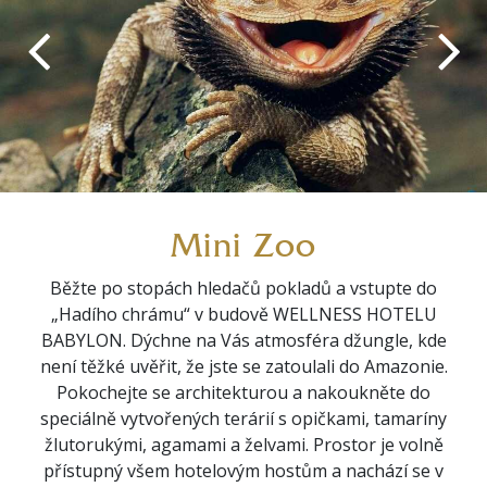
Mini Zoo
Běžte po stopách hledačů pokladů a vstupte do
„Hadího chrámu“ v budově WELLNESS HOTELU
BABYLON. Dýchne na Vás atmosféra džungle, kde
není těžké uvěřit, že jste se zatoulali do Amazonie.
Pokochejte se architekturou a nakoukněte do
speciálně vytvořených terárií s opičkami, tamaríny
žlutorukými, agamami a želvami. Prostor je volně
přístupný všem hotelovým hostům a nachází se v