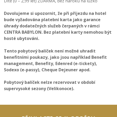
Dítě (0 – 2,99 let) ZDARMA, bez nároku na lůžko
Dovolujeme si upozornit, že při příjezdu na hotel
bude vyžadována platební karta jako garance
úhrady dodatečných služeb čerpaných v rámci
CENTRA BABYLON. Bez platební karty nemohou být
hosté ubytováni.
Tento pobytový balíček není možné uhradit
benefitními poukazy, jako jsou například Benefit
management, Benefity, Edenred (e-tickety),
Sodexo (e-passy), Cheque Dejeuner apod.
Pobytový balíček nelze rezervovat v období
supervysoké sezony (Velikonoce).