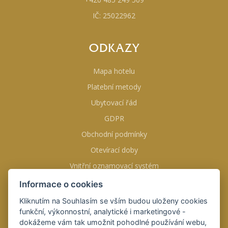
IČ: 25022962
ODKAZY
Mapa hotelu
Platební metody
Ubytovací řád
GDPR
Obchodní podmínky
Otevírací doby
Vnitřní oznamovací systém
Informace o cookies
NAJDETE NÁS NA
Kliknutím na Souhlasím se vším budou uloženy cookies
funkční, výkonnostní, analytické i marketingové -
dokážeme vám tak umožnit pohodlné používání webu,