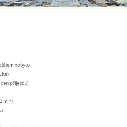
 během pobytu
uice)
 den příjezdu)
0 min)
y)