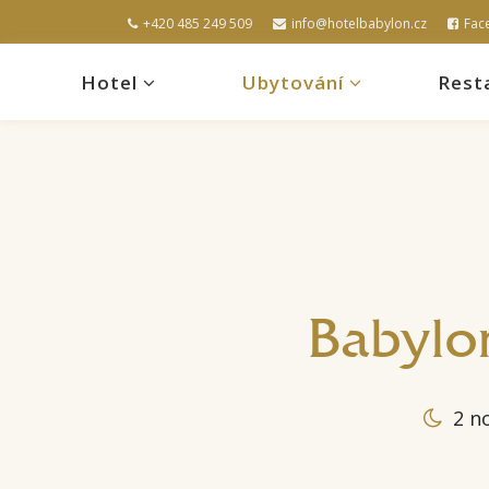
+420 485 249 509
info@hotelbabylon.cz
Fac
Hotel
Ubytování
Rest
Babylo
2 n