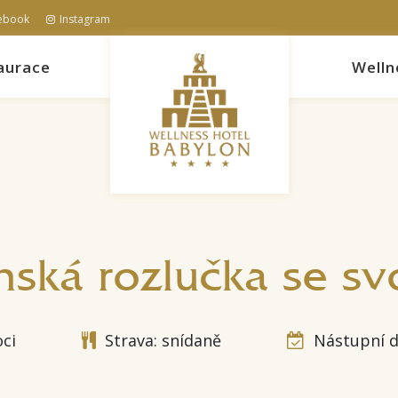
ebook
Instagram
aurace
Welln
nská rozlučka se s
oci
Strava: snídaně
Nástupní d