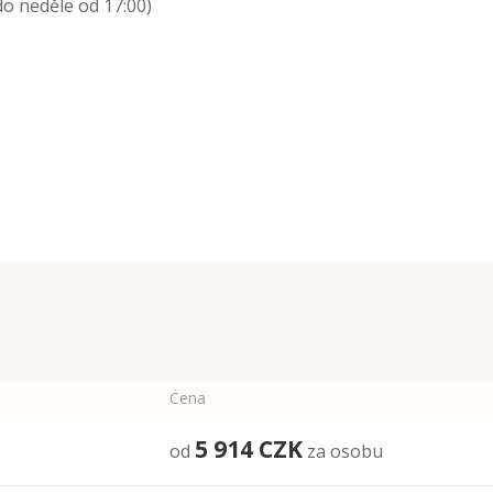
do neděle od 17:00)
Cena
5 914
CZK
od
za osobu