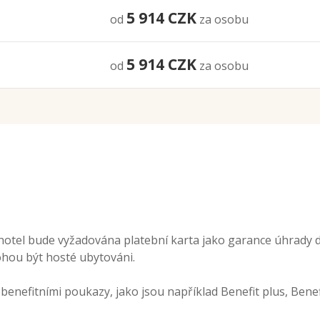
5 914
CZK
od
za osobu
5 914
CZK
od
za osobu
a hotel bude vyžadována platební karta jako garance úhrady
ou být hosté ubytováni.
enefitními poukazy, jako jsou například Benefit plus, Benef