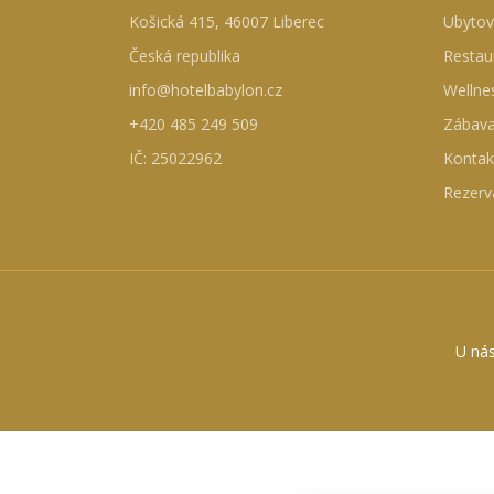
Košická 415, 46007 Liberec
Ubytov
Česká republika
Restau
info@hotelbabylon.cz
Wellne
+420 485 249 509
Zábav
IČ: 25022962
Kontak
Rezerv
U nás