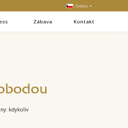
Čeština
ess
Zábava
Kontakt
vobodou
ny: kdykoliv