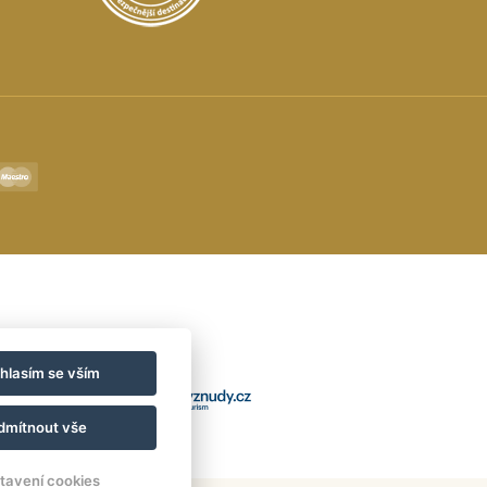
hlasím se vším
dmítnout vše
tavení cookies