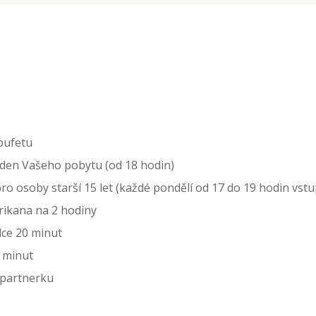
bufetu
 den Vašeho pobytu (od 18 hodin)
o osoby starší 15 let (každé pondělí od 17 do 19 hodin vst
rikana na 2 hodiny
lce 20 minut
0 minut
 partnerku