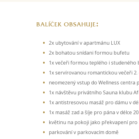
:
BALÍČEK OBSAHUJE
2x ubytování v apartmánu LUX
2x bohatou snídani formou bufetu
1x večeři formou teplého i studeného 
1x servírovanou romantickou večeři 2.
neomezený vstup do Wellness centra pr
1x návštěvu privátního Sauna klubu Af
1x antistresovou masáž pro dámu v dé
1x masáž zad a šíje pro pána v délce 2
květinu na pokoji jako překvapení pro
parkování v parkovacím domě