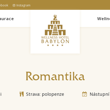
ebook
Instagram
aurace
Welln
Romantika
i
Strava: polopenze
Nástupní 