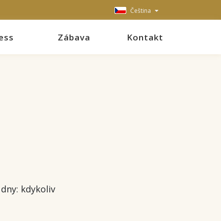
Čeština
ess
Zábava
Kontakt
dny: kdykoliv