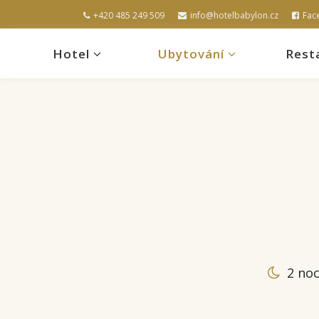
+420 485 249 509
info@hotelbabylon.cz
Fac
Hotel
Ubytování
Rest
2 noc