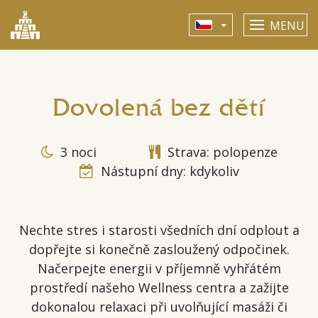
MENU
Dovolená bez dětí
3 noci
Strava: polopenze
Nástupní dny: kdykoliv
Nechte stres i starosti všedních dní odplout a
dopřejte si konečně zasloužený odpočinek.
Načerpejte energii v příjemně vyhřátém
prostředí našeho Wellness centra a zažijte
dokonalou relaxaci při uvolňující masáži či