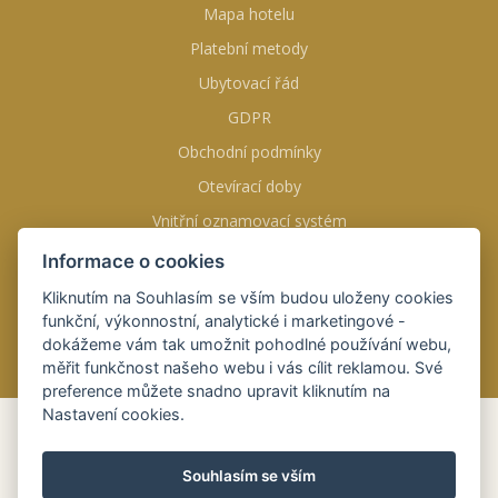
Mapa hotelu
Platební metody
Ubytovací řád
GDPR
Obchodní podmínky
Otevírací doby
Vnitřní oznamovací systém
Informace o cookies
NAJDETE NÁS NA
Kliknutím na Souhlasím se vším budou uloženy cookies
funkční, výkonnostní, analytické i marketingové -
dokážeme vám tak umožnit pohodlné používání webu,
měřit funkčnost našeho webu i vás cílit reklamou. Své
preference můžete snadno upravit kliknutím na
Nastavení cookies.
REZERVACE
ONLINE
Souhlasím se vším
Příjezd
08 srp 2026