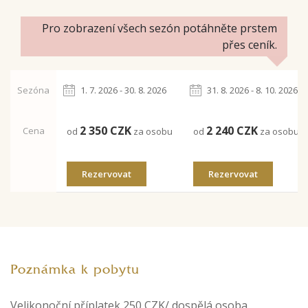
Pro zobrazení všech sezón potáhněte prstem
přes ceník.
Sezóna
1. 7. 2026 - 30. 8. 2026
31. 8. 2026 - 8. 10. 2026
2 350
CZK
2 240
CZK
Cena
od
za osobu
od
za osobu
Rezervovat
Rezervovat
Poznámka k pobytu
Velikonoční příplatek 250 CZK/ dospělá osoba