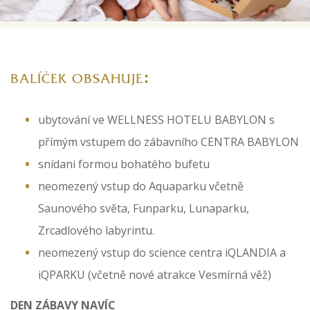
:
BALÍČEK OBSAHUJE
ubytování ve WELLNESS HOTELU BABYLON s
přímým vstupem do zábavního CENTRA BABYLON
snídani formou bohatého bufetu
neomezený vstup do Aquaparku včetně
Saunového světa, Funparku, Lunaparku,
Zrcadlového labyrintu.
neomezený vstup do science centra iQLANDIA a
iQPARKU (včetně nové atrakce Vesmírná věž)
DEN ZÁBAVY NAVÍC