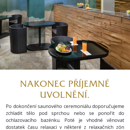
NAKONEC PŘÍJEMNÉ
UVOLNĚNÍ.
Po dokončení saunového ceremoniálu doporučujeme
zchladit tělo pod sprchou nebo se ponořit do
ochlazovacího bazénku. Poté je vhodné věnovat
dostatek času relaxaci v některé z relaxačních zón