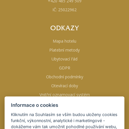
+420 485 249 509
IČ: 25022962
ODKAZY
Mapa hotelu
Platební metody
Ubytovací řád
GDPR
Obchodní podmínky
Otevírací doby
Vnitřní oznamovací systém
Informace o cookies
NAJDETE NÁS NA
Kliknutím na Souhlasím se vším budou uloženy cookies
funkční, výkonnostní, analytické i marketingové -
dokážeme vám tak umožnit pohodlné používání webu,