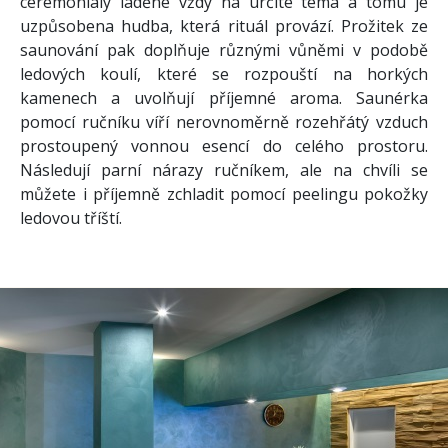
ceremoniály laděné vždy na určité téma a tomu je
uzpůsobena hudba, která rituál provází. Prožitek ze
saunování pak doplňuje různými vůněmi v podobě
ledových koulí, které se rozpouští na horkých
kamenech a uvolňují příjemné aroma. Saunérka
pomocí ručníku víří nerovnoměrně rozehřátý vzduch
prostoupený vonnou esencí do celého prostoru.
Následují parní nárazy ručníkem, ale na chvíli se
můžete i příjemně zchladit pomocí peelingu pokožky
ledovou tříští.